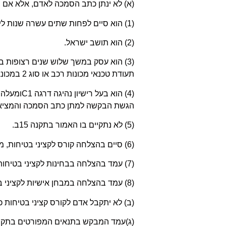
(א) לא ינתן כתב הסמכה לאדם, אלא אם 
(1) הוא סיים לפחות שתים עשרה שנות לימוד לפחות;
(2) הוא תושב ישראל.
(3) הוא עסק במשך שלוש שנים רצופות
תעודת טכנאי מכונות רכב או סוג 2 במכונאות רכב מאת משרד העבודה והרווחה, או שהשלים קורס מקביל שאישרה הרשות;
(4) הוא בעל רישיון נהיגה דרגה
C1
ומעלה,
הגשת הבקשה למתן כתב הסמכה והמציא 
(5) לא נתקיים בו האמור בתקנה 15ב.
(6) סיים בהצלחה קורס לקציני בטיחות, מאושר על ידי הרשות ובהתאם לתכנית לימודים שאושרה על ידיה;
(7) עמד בהצלחה בבחינות לקציני בטיחות בהתאם לתכנית בחינות שנקבעה או אושרה על ידי הרשות.
(8) עמד בהצלחה במבחן אישיות לקציני בטיחות שאושר על ידי הרשות.
)
ב) לא יתקבל אדם לקורס קציני בטיחות
)
ג)עמד המבקש בתנאים המפורטים בתקנת