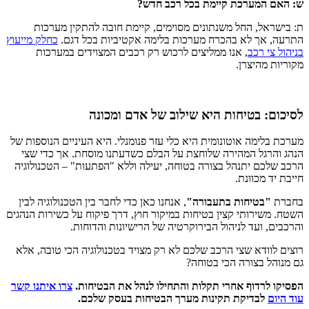
ש: האם המערכת קיימת בכל רכב חדש?
ת: בישראל, החל משנתונים מסוימים, קיימת חובה להתקין מערכות
התרעה, אך לא בהכרח מערכות בלימה אקטיביות בכל דגם.
כחלק מייעוץ
בניהול צי רכב
, אנו ממליצים לרכוש רק רכבים המצוידים במערכות
מקוריות מהיצרן.
לסיכום: בטיחות היא שילוב של אדם ומכונה
מערכת בלימה אוטונומית היא כלי עזר פנומנלי. היא העיניים הנוספות של
הנהג והרגל המהירה שלוחצת על הבלם כשדעתנו מוסחת. אך כדי שצי
הרכב שלכם יתנהל בצורה בטוחה, יעילה וללא "הפתעות" – הטכנולוגיה
חייבת יד מכוונת.
בחברת
"בטיחות בתעבורה"
, אנחנו כאן כדי לחבר בין הטכנולוגיה לבין
השטח. משירותי קצין בטיחות במיקור חוץ, דרך פיקוח על כשירות הנהגים
והרכבים, ועד לניהול הבירוקרטיה של הרישיונות והדוחות.
רוצים לוודא שצי הרכב שלכם לא רק מצויד בטכנולוגיה הכי טובה, אלא
גם מנוהל בצורה הכי בטוחה?
הפסיקו לרדוף אחרי תקלות והתחילו לנהל את הבטיחות.
צרו איתנו קשר
עוד היום
לבדיקת תקינות מערך הבטיחות בעסק שלכם.