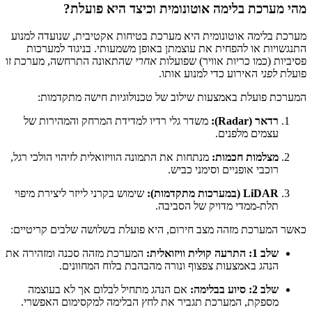
מהי מערכת בלימה אוטונומית וכיצד היא פועלת?
מערכת בלימה אוטונומית היא מערכת בטיחות אקטיבית, שנועדה למנוע
התנגשויות או להפחית את עוצמתן באופן משמעותי. בניגוד למערכות
פסיביות (כמו כריות אוויר) שפועלות
אחרי
שהתאונה התרחשה, מערכת זו
פועלת
לפני
האירוע כדי למנוע אותו.
המערכת פועלת באמצעות שילוב של טכנולוגיות חישה מתקדמות:
רדאר (Radar):
משדר גלי רדיו למדידת המרחק והמהירות של
עצמים מלפנים.
מצלמות חכמות:
מנתחות את התמונה הוויזואלית לזיהוי הולכי רגל,
רוכבי אופניים וסימני כביש.
LiDAR (במערכות מתקדמות):
שימוש בקרני לייזר ליצירת מיפוי
תלת-ממדי מדויק של הסביבה.
כאשר המערכת מזהה מצב חירום, היא פועלת בשלושה שלבים קריטיים:
שלב 1: התרעה קולית וויזואלית:
המערכת מזהה סכנה ומזהירה את
הנהג באמצעות צפצוף ונורה מהבהבת בלוח המחוונים.
שלב 2: סיוע בבלימה:
אם הנהג מתחיל לבלום אך לא בעוצמה
מספקת, המערכת תגביר את לחץ הבלימה למקסימום האפשרי.