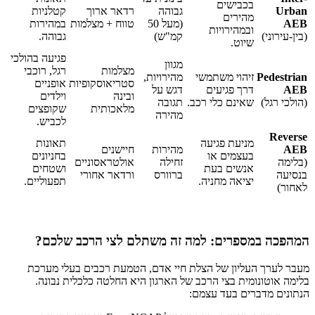
בכבישים
Urban
גבוהה
רדאר ארוך
קטלניות
מהירים
AEB
(מעל 50
טווח + מצלמות
במהירות
ובמהירויות
(בין-עירוני)
קמ"ש)
גבוהה.
שיוט.
פגיעה בהולכי
מגוון
מצלמות
רגל, רוכבי
Pedestrian
זיהוי משתמשי
מהירויות,
סטריאוסקופיות
אופניים
AEB
דרך פגיעים
דגש על
ובינה
וילדים
(הולכי רגל)
שאינם כלי רכב.
תגובה
מלאכותית
שקופצים
מהירה
לכביש.
Reverse
מניעת פגיעה
תאונות
AEB
מהירות
חיישנים
בעצמים או
בחניונים
(בלימה
זחילה
אולטראסוניים
אנשים בעת
ושטחים
בנסיעה
ברוורס
ורדאר אחורי
יציאה מחניה.
תפעוליים.
לאחור)
המהפכה במספרים: למה זה משתלם לצי הרכב שלכם?
מעבר לערך העליון של הצלת חיי אדם, הטמעת רכבים בעלי מערכת
בלימה אוטונומית בצי הרכב של הארגון היא החלטה כלכלית נבונה.
הנתונים מדברים בעד עצמם: