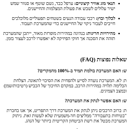
תנאי מזג אוויר קיצוניים:
ערפל כבד, גשם שוטף או סנוור שמש
ישיר עלולים לשבש את פעולת המצלמות והחיישנים.
לכלוך ובוץ:
רכבי עבודה הנעים בשטחים תפעוליים מלוכלכים
חייבים לעבור ניקוי של החיישנים כדי שהמערכת תעבוד.
מהירויות חריגות:
בנהיגה במהירות מופרזת מאוד, ייתכן שהמערכת
תזהה את הסכנה אך חוקי הפיזיקה לא יאפשרו לרכב לעצור בזמן.
שאלות נפוצות (FAQ)
ש: האם המערכת בולמת תמיד ב-100% מהמקרים?
ת: לא. המערכת נועדה לסייע ולהפחית את הסיכוי לתאונה. הצלחת
הבלימה תלויה במהירות הרכב, במקדם החיכוך של הכביש (רטיבות/שמן)
ובמצב הצמיגים.
ש: האם אפשר לנתק את המערכת?
ת: ברוב הרכבים ניתן לנתק את המערכת דרך התפריט, אך אנו בחברת
"בטיחות בתעבורה" ממליצים חד-משמעית שלא לעשות זאת. ניתוק
המערכת מבטל את רשת הביטחון הקריטית ביותר של הנהג.