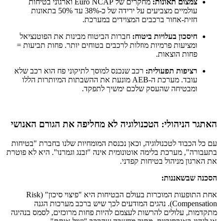
צמצום תאונות:
מחקרים של Euro NCAP וארגוני בטיחות
עולמיים מצביעים על ירידה של כ-38% עד 50% בתאונות
חזית-אחור ברכבים המצוידים במערכת.
חיסכון בעלויות ביטוח:
חברות הביטוח מבינות את הפוטנציאל
ומציעות פרמיות מוזלות לרכבים בטוחים יותר. פחות תביעות =
פחות הוצאות.
רציפות תפעולית:
רכב שנכנס למוסך לתיקוני פח הוא רכב שלא
עובד. מערכת ה-AEB מונעת את ההשבתות המיותרות הללו
ומבטיחה שהעסק שלכם ימשיך לתפקד.
האתגר הניהולי: הטכנולוגיה לא מחליפה את הגורם האנושי
עם כל הכבוד לטכנולוגיה, וכאן נכנסת המומחיות שלנו בחברת "בטיחות
בתעבורה", מערכת בלימה אוטונומית אינה "זבנג וגמרנו". היא לא פוטרת
את הארגון מניהול בטיחות קפדני.
הסכנה שבשאננות:
אחת התופעות המוכרות בעולם הבטיחות היא "פיצוי סיכון" (Risk
Compensation). נהגים המודעים לכך שיש ברכב מערכות הגנה
מתקדמות, עלולים להרשות לעצמם להיות פחות מרוכזים, לסמס בנהיגה