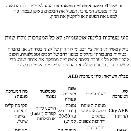
שלב 3: בלימה אוטונומית מלאה:
אם הנהג לא מגיב כלל והתאונה
בלתי נמנעת, המערכת תפעיל את הבלמים באופן עצמאי כדי
למנוע את הפגיעה או להקטין את הנזק.
סוגי מערכות בלימה אוטונומית: לא כל המערכות נולדו שוות
כחלק משירותי ניהול ציי רכב ומיקור חוץ של קציני בטיחות, אנו בחברת
"בטיחות בתעבורה" נתקלים במגוון רחב של רכבים וטכנולוגיות. חשוב
להבין שלא כל מערכת בלימה אוטונומית מספקת את אותה הגנה. כדי
לעשות סדר, ריכזנו בטבלה את הסוגים העיקריים הקיימים בשוק:
טבלת השוואה: סוגי מערכות AEB
טווח
סוג
טכנולוגיה
מה המערכת
ייעוד עיקרי
מהירות
המערכת
נפוצה
מונעת?
פעולה
מניעת תאונות
נמוכה
נזקי פח קלים
חיישני לייזר
City AEB
פגוש-אל-פגוש
(בדרך כלל
ותאונות
קצרים (Lidar)
(עירוני)
בפקקים
עד 30-50
"צליפת
או מצלמות
ורחובות צפופים.
קמ"ש)
שוט".
זיהוי סכנות
Inter-
בינונית עד
תאונות