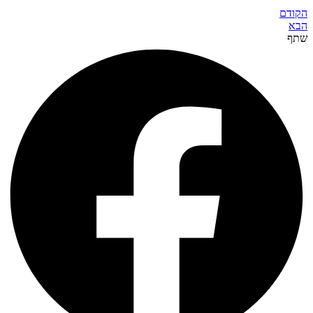
הקודם
הבא
שתף