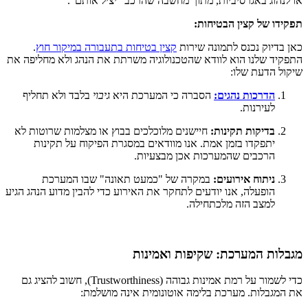
או לנהוג באגרסיביות, מתוך מחשבה שהרכב "יציל אותם".
תפקידו של קצין הבטיחות:
כאן בדיוק נכנס לתמונה שירות
קצין בטיחות בתעבורה במיקור חוץ
.
התפקיד שלנו הוא לוודא שהטכנולוגיה משרתת את הנהג ולא מחליפה את
שיקול הדעת שלו:
הדרכות נהגים:
הסברה כי המערכת היא
גיבוי
בלבד ולא תחליף
לעירנות.
בדיקות תקינות:
חיישנים מלוכלכים בבוץ או מצלמות שרוטות לא
יתפקדו בזמן אמת. אנו מוודאים במסגרת הפיקוח על תקינות
הרכבים שהמערכות אכן מבצעיות.
ניתוח אירועים:
במקרה של "כמעט תאונה" שבו המערכת
הופעלה, אנו יודעים לתחקר את האירוע כדי להבין מדוע הנהג הגיע
למצב הזה מלכתחילה.
מגבלות המערכת: שקיפות ואמינות
כדי לשמור על רמת אמינות גבוהה (Trustworthiness), חשוב להציג גם
את המגבלות. מערכת בלימה אוטונומית אינה מושלמת: