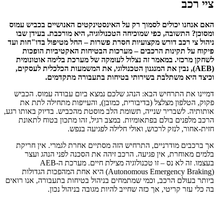
ציי רכב
האם אנחנו יכולים לסמוך רק על האינסטינקטים האנושיים בכביש עמוס
ומסוכן? התשובה, כפי שמוכיחה הטכנולוגיה, היא מורכבת. בעידן שבו
ניהול צי רכב דורש מקצועיות חסרת פשרות – החל מטיפול בדו"חות ועד
פיקוח על תקינות הרכבים – מערכות הבטיחות האקטיביות הופכות
לשחקן מרכזי. במאמר זה נצלול לעומקה של מערכת בלימה אוטונומית
(AEB), נבין את המנגנון הטכנולוגי, את המשמעות הכלכלית לעסקים,
וכיצד היא משתלבת בשירותי בטיחות בתעבורה מתקדמים.
דמיינו את התרחיש הבא: הנהג שלכם נמצא ביום עבודה עמוס. הכביש
פקוק, הטלפון מצלצל (בדיבורית, כמובן), והעייפות מתחילה לתת את
אותותיה. לשבריר שנייה, תשומת הלב מוסטת מהכביש. בדיוק באותו רגע,
הרכב מלפנים בולם בפתאומיות. במצב רגיל, זהו מתכון בטוח לתאונת
חזית-אחור, לנזק לרכוש, ואולי חלילה לפגיעה בנפש.
אך ברכבים מודרניים, התרחיש הזה מסתיים אחרת לגמרי. אין חריקת
בלמים מאוחרת, אין פגיעה. הרכב זיהה את הסכנה לפני הנהג ועצר
בעצמו. זה לא נס – זו טכנולוגיה מצילת חיים. מערכת ה-AEB
(Autonomous Emergency Braking) היא אחת המהפכות הגדולות
ביותר בעולם הרכב, וכמי שמתמחים בניהול בטיחות בתעבורה, אנו רואים
בה כלי עזר קריטי, אך כזה שחייב להיות מגובה בניהול נכון.