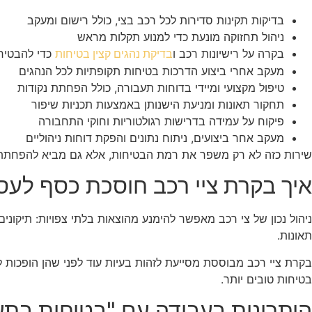
בדיקות תקינות סדירות לכל רכב בצי, כולל רישום ומעקב
ניהול תחזוקה מונעת כדי למנוע תקלות מראש
בקרה על רישיונות רכב ו
כדי להבטיח 
בדיקת נהגים קצין בטיחות
מעקב אחרי ביצוע הדרכות בטיחות תקופתיות לכל הנהגים
טיפול מקצועי ומיידי בדוחות תעבורה, כולל הפחתת נקודות
תחקור תאונות ומניעת הישנותן באמצעות תכניות שיפור
פיקוח על עמידה בדרישות רגולטוריות וחוקי התחבורה
מעקב אחר ביצועים, ניתוח נתונים והפקת דוחות ניהוליים
שירות כזה לא רק משפר את רמת הבטיחות, אלא גם מביא להפחתת ה
איך בקרת ציי רכב חוסכת כסף לעס
ניהול נכון של צי רכב מאפשר להימנע מהוצאות בלתי צפויות: תיקונ
תאונות.
בקרת ציי רכב מבוססת מסייעת לזהות בעיות עוד לפני שהן הופכות למ
בטיחות טובים יותר.
היתרונות בעבודה עם "בטיחות בתע