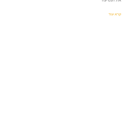
קרא עוד
לכל שאלה- אנחנו כאן בשבילכם!
תחזרו אלי
050-6610671
חוקים ותקנות
הצהרת נגישות