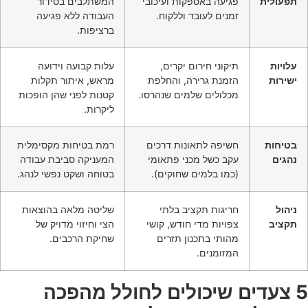
תפעולית
פגיעה באספקות ועיכובי
המשתלבים בסידור
זמנים לעובד וללקוח.
העבודה ללא פגיעה
ברציפות.
עלויות
תיקוני חירום יקרים,
עלות קבועה וידועה
ישירות
הזמנת גרירה, והחלפת
מראש, איתור תקלות
מכלולים שלמים שנהרסו.
קטנות לפני שהן הופכות
ליקרות.
בטיחות
חשיפה לתאונות דרכים
רמת בטיחות מקסימלית
נהגים
עקב כשל מכני פתאומי
המעניקה סביבת עבודה
(כמו בלמים שחוקים).
בטוחה ושקט נפשי לנהג.
ניהול
חריגות תקציב בלתי
שליטה מלאה בהוצאות
תקציב
צפויות מדי חודש, קושי
הצי וחיזוי מדויק של
מהותי בתכנון תזרים
שחיקת הרכבים.
המזומנים.
5 צעדים שיכולים לחולל מהפכה